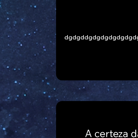
dgdgddgdgdgdgdgdgd
A certeza d