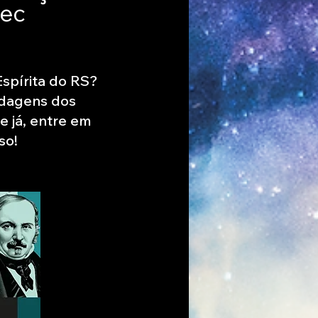
dec
Espírita do RS?
rdagens dos
 já, entre em
so!