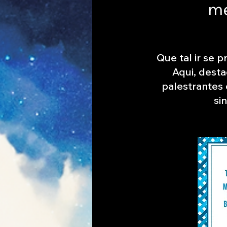
me
Que tal ir se 
Aqui, dest
palestrantes 
si