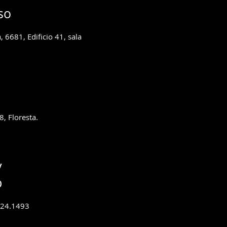
so
, 6681, Edificio 41, sala
8, Floresta.
y
p
3224.1493