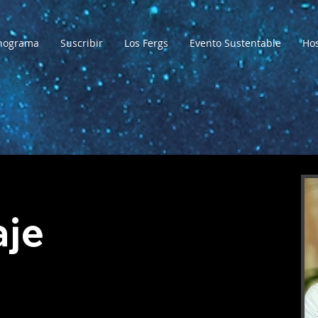
nograma
Suscribir
Los Fergs
Evento Sustentable
Ho
je