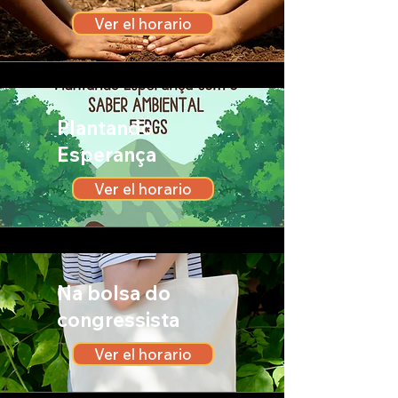
Ver el horario
Plantando
Esperança
Ver el horario
Na bolsa do
congressista
Ver el horario